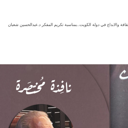
افة والابداع في دولة الكويت..بمناسبة تكريم المفكر د.عبدالحسين شعبان