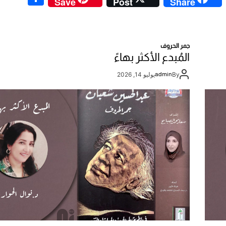
Save
Post
Share
h
o
ar
p
e
y
جمر الحروف
المُبدع الأكثر بهاءً
Li
n
By
admin
يوليو 14, 2026
k