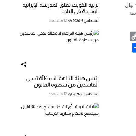
تربية الكويت تغلق المدرسة الإيرانية
د. نوال الحوار شاعرة وإعلاميّة سوريّة، مؤسِسة صالون 15 نوال
الوحيدة في البلاد
صفة
12 مشاهدة
أغسطس 6, 2026
C
o
S
p
s
h
y
ar
Li
e
رئيس هيئة النزاهة: لا مظلَّة تحمي
n
الفاسدين من سطوة القانون
k
e
12 مشاهدة
أغسطس 6, 2026