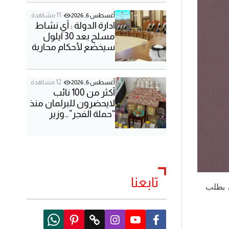
11 مشاهدة
أغسطس 6, 2026
ادارة الدولة : أي نشاط
مسلح بعد 30 ايلول
سيخضع لأحكام محاربة
الارهاب
12 مشاهدة
أغسطس 6, 2026
أكثر من 100 نائب
لايحضرون للبرلمان منذ
“حملة الفجر”…وزير
سابق يقيم خارج البلاد..
رئيس كتلة نيابية غائب
عن المشهد…قوائم
جديدة تنتظر ..والزيدي ”
لن نتوقف “..
تابعنا
، بطلب
W
P
T
I
Y
F