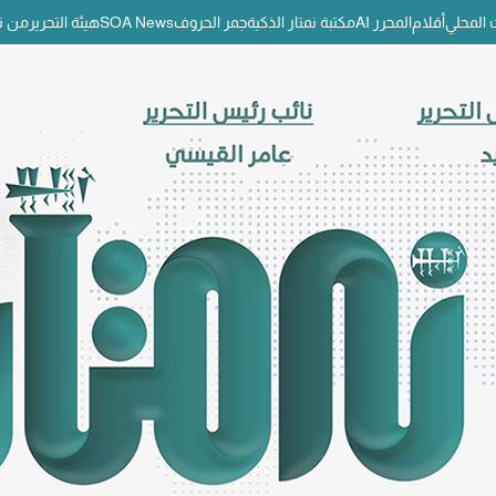
المحلي
أقلام
المحرر AI
مكتبة نمتار الذكية
جمر الحروف
SOA News
هيئة التحرير
من ن