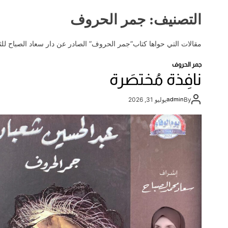
إ
ع
التصنيف:
جمر الحروف
ل
ا
مقالات التي حواها كتاب”جمر الحروف” الصادر عن دار سعاد الصباح للثق
م
ي
جمر الحروف
ة
نافِذة مُختصَرة
By
admin
يوليو 31, 2026