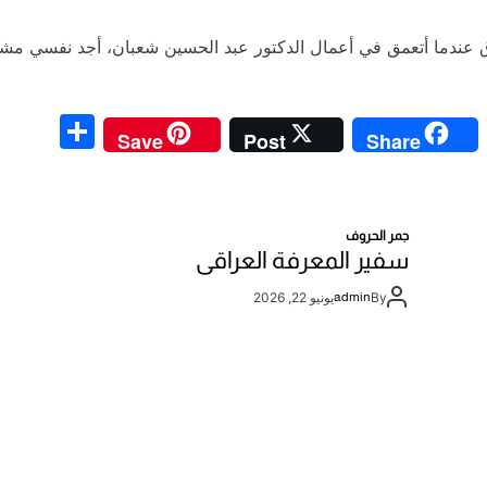
 عندما أتعمق في أعمال الدكتور عبد الحسين شعبان، أجد نفسي مشدو
S
C
Save
Post
Share
h
o
ar
p
e
y
جمر الحروف
سفير المعرفة العراقي
Li
n
By
admin
يونيو 22, 2026
k