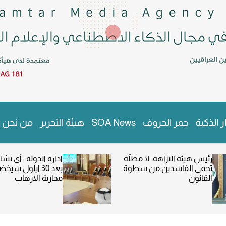
ر الذكية
جمر الحروف
SOA News
هيئة التحرير
من نحن
رئيس هيئة النزاهة: لا مظلَّة
ادارة الدولة : أي 
تحمي الفاسدين من سطوة
بعد 30 ايلول سي
القانون
محاربة الارهاب