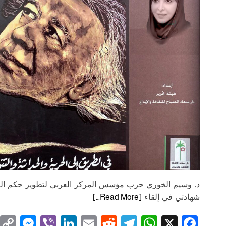
د. وسيم الخوري حرب مؤسس المركز العربي لتطوير حكم القان
شهادتي في إلقاء
[Read More…]
M
Vi
Li
E
R
T
W
X
F