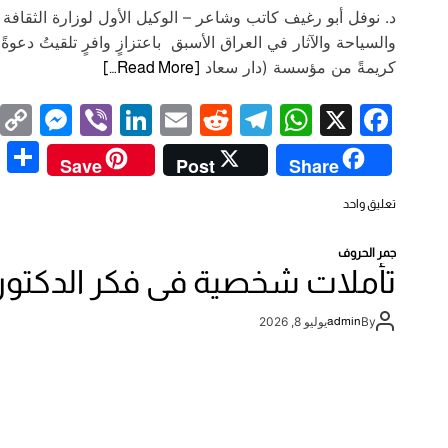
د. نوفل أبو رغيف كاتب وشاعر – الوكيل الأول لوزارة الثقافة
والسياحة والآثار في العراق الأسبق باعتزازٍ وافرٍ تلقيتُ دعوةً
كريمةً من مؤسسة (دار سعاد
[Read More…]
M
Vi
Li
E
R
T
W
X
F
e
b
n
m
e
el
h
a
Save
Post
Share
ss
er
k
ail
d
e
at
c
ع
تعليق واحد
e
e
di
gr
s
e
ل
n
dI
t
a
A
b
ى
جمر الحروف
ا
g
n
m
p
o
تأملات شخصية في فكر الدكتور
ل
ص
er
p
o
ا
By
admin
يوليو 8, 2026
k
ن
ع
ا
ل
أ
م