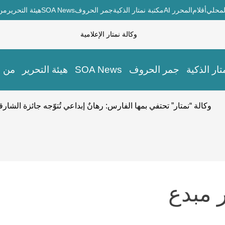
لمحلي
أقلام
المحرر AI
مكتبة نمتار الذكية
جمر الحروف
SOA News
هيئة التحرير
من
تار الذكية
جمر الحروف
SOA News
هيئة التحرير
من 
وكالة “نمتار” تحتفي بمها الفارس: رهانٌ إبداعي تُتوّجه جائزة الشارقة
 مبدع