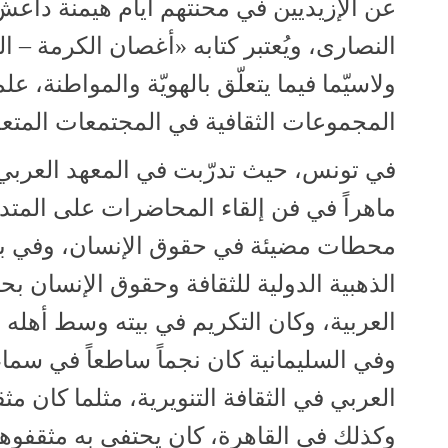
عن الإزيديين في محنتهم أيام هيمنة داعش
النصارى، ويُعتبر كتابه «أغصان الكرمة – ا
ولاسيّما فيما يتعلّق بالهويّة والمواطنة،
المجموعات الثقافية في المجتمعات المتعدّ
في تونس، حيث تدرّبت في المعهد العربي ل
ماهراً في فن إلقاء المحاضرات على المت
محطات مضيئة في حقوق الإنسان، وفي بيروت
الذهبية الدولية للثقافة وحقوق الإنسان 
العربية، وكان التكريم في بيته وسط أهله و
وفي السليمانية كان نجماً ساطعاً في سماء
العربي في الثقافة التنويرية، مثلما كان مثقف
وكذلك في القاهرة، كان يحتفي به مثقفوها،