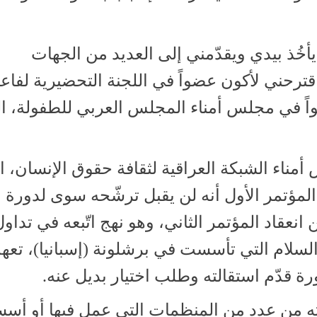
يأخُذ بيدي ويقدّمني إلى العديد من الجهات
قترحني لأكون عضواً في اللجنة التحضيرية لفاع
اً في مجلس أمناء المجلس العربي للطفولة، ا
مناء الشبكة العراقية لثقافة حقوق الإنسان، ا
 المؤتمر الأول أنه لن يقبل ترشّحه سوى لدورة
انعقاد المؤتمر الثاني، وهو نهج اتّبعه في تداو
السلام التي تأسست في برشلونة (إسبانيا)، تعهد
ورة قدّم استقالته وطلب اختيار بديل عنه.
ن عدد من المنظمات التي عمل فيها أو أسسه