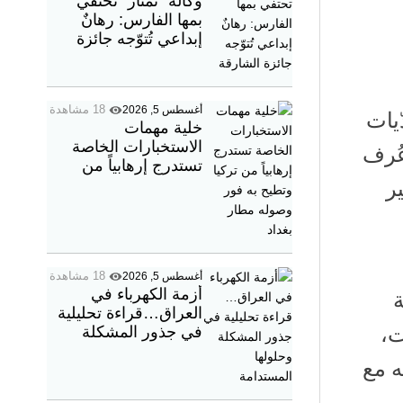
وكالة “نمتار” تحتفي
بمها الفارس: رهانٌ
إبداعي تُتوّجه جائزة
الشارقة
18 مشاهدة
أغسطس 5, 2026
يات
خلية مهمات
الاستخبارات الخاصة
عُرف
تستدرج إرهابياً من
تركيا وتطيح به فور
ر
وصوله مطار بغداد
18 مشاهدة
أغسطس 5, 2026
أزمة الكهرباء في
ة
العراق…قراءة تحليلية
ت،
في جذور المشكلة
وحلولها المستدامة
ه مع