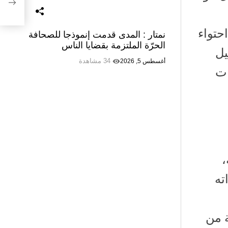
حتواء
نمتار : المدى قدمت إنموذجا للصحافة
الحرّة الملتزمة بقضايا الناس
يل
34 مشاهدة
أغسطس 5, 2026
ات
،
ته
ة من