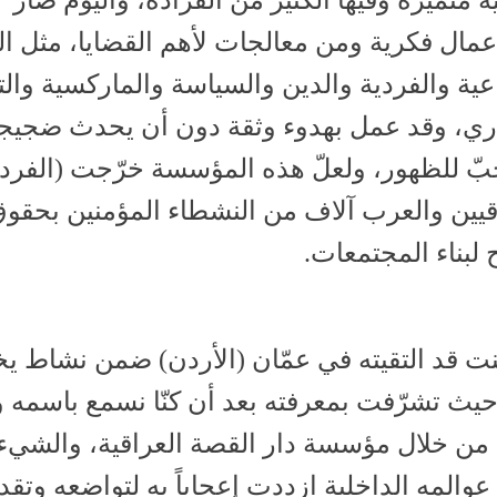
 متميّزة وفيها الكثير من الفرادة، واليوم صار
مال فكرية ومن معالجات لأهم القضايا، مثل ا
اعية والفردية والدين والسياسة والماركسية وال
حضاري، وقد عمل بهدوء وثقة دون أن يحدث ضجيجاً
 حبّ للظهور، ولعلّ هذه المؤسسة خرّجت (الفرد
قيين والعرب آلاف من النشطاء المؤمنين بحقو
 لبناء المجتمعات.
تنا، وكنت قد التقيته في عمّان (الأردن) ضمن نشاط 
يث تشرّفت بمعرفته بعد أن كنّا نسمع باسمه و
ّج من خلال مؤسسة دار القصة العراقية، والشيء
والمه الداخلية ازددت إعجاباً به لتواضعه وتقد