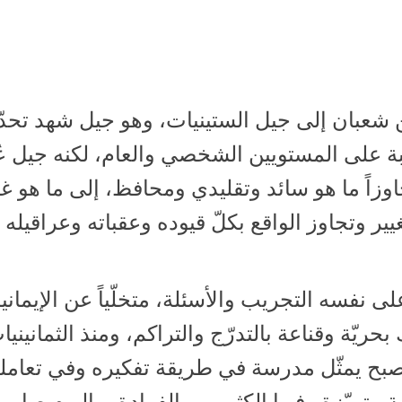
ين شعبان إلى جيل الستينيات، وهو جيل شهد تحدّ
ّبة على المستويين الشخصي والعام، لكنه جيل 
جاوزاً ما هو سائد وتقليدي ومحافظ، إلى ما هو غي
ير وتجاوز الواقع بكلّ قيوده وعقباته وعراقيله
 نفسه التجريب والأسئلة، متخلّياً عن الإيماني
حريّة وقناعة بالتدرّج والتراكم، ومنذ الثمانينيا
أصبح يمثّل مدرسة في طريقة تفكيره وفي تعامل