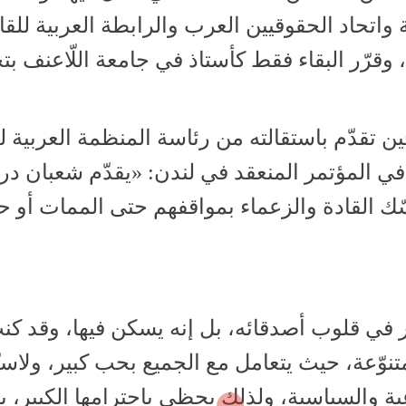
واتحاد الحقوقيين العرب والرابطة العربية للقا
وقرّر البقاء فقط كأستاذ في جامعة اللّاعنف بتخل
ين تقدّم باستقالته من رئاسة المنظمة العربية 
في المؤتمر المنعقد في لندن: «يقدّم شعبان درس
ك القادة والزعماء بمواقفهم حتى الممات أو ح
 في قلوب أصدقائه، بل إنه يسكن فيها، وقد كن
تنوّعة، حيث يتعامل مع الجميع بحب كبير، ولاسيّ
ة والسياسية، ولذلك يحظى باحترامها الكبير، ب