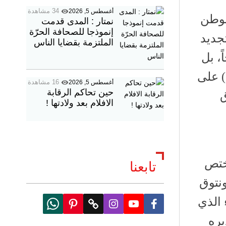
34 مشاهدة
أغسطس 5, 2026
لوطن
نمتار : المدى قدمت
إنموذجا للصحافة الحرّة
تجديد
الملتزمة بقضايا الناس
، بل
) على
16 مشاهدة
أغسطس 5, 2026
حين تحاكم الرقابة
ق
الافلام بعد ولادتها !
يختص
تابعنا
نتوق
 الذي
W
P
T
I
Y
F
h
i
w
n
o
a
يره
a
n
i
s
u
c