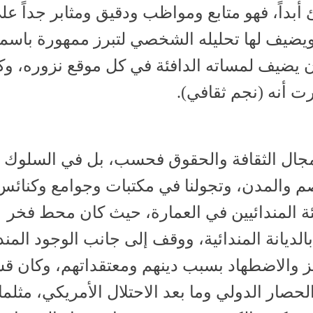
أبداً، فهو متابع ومواظب ودقيق ومثابر جداً على 
يضيف لها تحليله الشخصي لتبرز ممهورة باسم
ان يضيف لمساته الدافئة في كل موقع نزوره، وك
 أنه (نجم ثقافي).
 مجال الثقافة والحقوق فحسب، بل في السلوك
صم والمدن، وتجولنا في مكتبات وجوامع وكنائس
بئة المندائيين في العمارة، حيث كان محط فخر
لديانة المندائية، ووقف إلى جانب الوجود المند
ييز والاضطهاد بسبب دينهم ومعتقداتهم، وكان ق
حصار الدولي وما بعد الاحتلال الأمريكي، مثلما