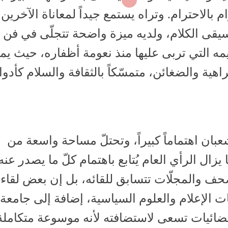
 بالاحترام. وتراه يستمع جيداً لمعاناة الآخرين
ى الكلام، ولديه ميزة واضحة تتجلّى في فن ا
يمه التي تربى عليها منذ نعومة أظفاره، حيث يم
اهية والضغائن، متمسّكاً بالثقافة والسلام كأدو
عبان اهتماماً كبيراً، وتحتلّ مساحة واسعة من
زال الرأي العام يُتابع باهتمام كلّ ما يصدر عنه
لصحف والمجلّات تتسابق للقائه، بل إن بعض لقاءا
الإعلام والعلوم السياسية، إضافة إلى جامعة
فضائيات تسعى لاستضافته لأنه موسوعة متكامل