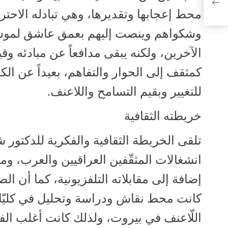
محط إعجابها وتقديرها، وهي تبادله الاحترام
وشكواهم وينصت إليهم بعمق عاشق لموسيق
الآخرين، ولكنه يبقى مدافعاً عن مبادئه وق
كمثقف إلى الحوار والتفاهم، بعيداً عن الكر
للتغيير وبقيم التسامح واللاعنف.
خريطته الثقافية
تلقى الخريطة الثقافية والفكرية للدكتور ش
انشغالات المثقّفين العراقيين والعرب، وما ي
إضافة إلى مقابلاته التلفزيونية، كما أن ا
كانت محط نقاش ودراسة وتحليل في كليّات 
اللّاعنف في بيروت، ولذلك كانت أغلب ال