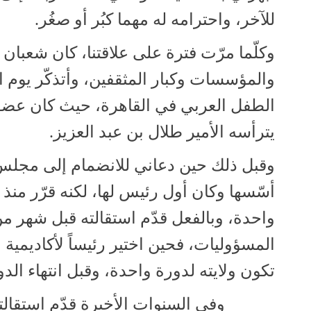
للآخر، واحترامه له مهما كبُر أو صغُر.
وكلّما مرّت فترة على علاقتنا، كان شعبان 
والمؤسسات وكبار المثقفين، وأتذكّر يوم ا
الطفل العربي في القاهرة، حيث كان عضو
يترأسه الأمير طلال بن عبد العزيز.
وقبل ذلك حين دعاني للانضمام إلى مجلس أ
أسّسها وكان أول رئيس لها، لكنه قرّر منذ
واحدة، وبالفعل قدّم استقالته قبل شهر من 
المسؤوليات، فحين اختير رئيساً لأكاديمية 
تكون ولايته لدورة واحدة، وقبل انتهاء الد
وفي السنوات الأخيرة قدّم استقالته م