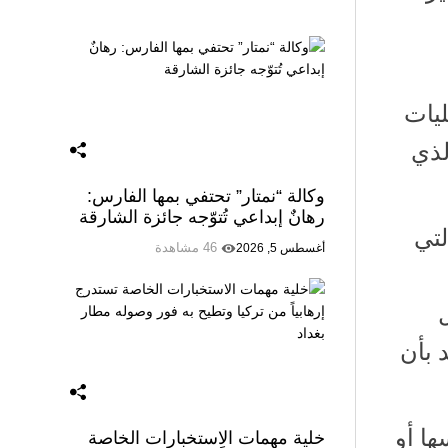
t
t
t
t
t
e
s
e
t
a
u
b
a
r
e
g
b
o
p
e
r
r
e
o
p
s
a
k
t
m
ليات
لذي
وكالة “نمتار” تحتفي بمها الفارس:
رهانٌ إبداعي تُتوّجه جائزة الشارقة
لتي
46 مشاهدة
أغسطس 5, 2026
ل
 بأن
ا أو
خلية مهمات الاستخبارات الخاصة