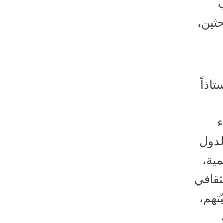
ب
حثين،
اذاً
ء
لدول
مية،
ثقافي
ّتهم،