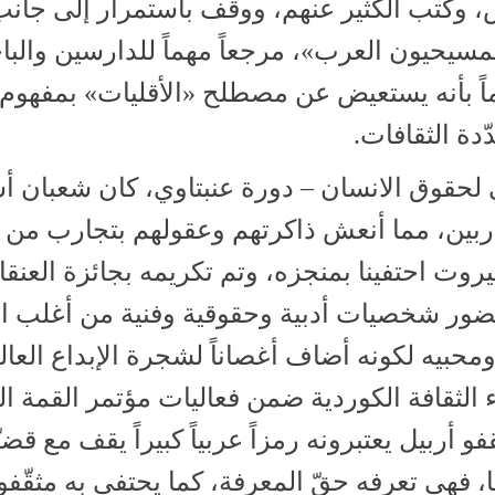
، وكتب الكثير عنهم، ووقف باستمرار إلى جان
لمسيحيون العرب»، مرجعاً مهماً للدارسين والبا
 علماً بأنه يستعيض عن مصطلح «الأقليات» بمفهوم
دة الثقافات.
حقوق الانسان – دورة عنبتاوي، كان شعبان أست
دربين، مما أنعش ذاكرتهم وعقولهم بتجارب من
 احتفينا بمنجزه، وتم تكريمه بجائزة العنقا
بحضور شخصيات أدبية وحقوقية وفنية من أغلب ا
محبيه لكونه أضاف أغصاناً لشجرة الإبداع العال
 الثقافة الكوردية ضمن فعاليات مؤتمر القمة ال
و أربيل يعتبرونه رمزاً عربياً كبيراً يقف مع قضي
 فهي تعرفه حقّ المعرفة، كما يحتفي به مثقّفو