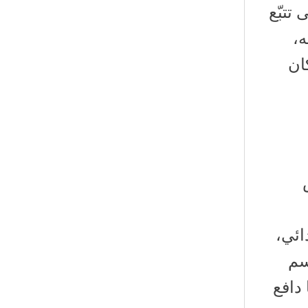
تتبّع
ه،
ان
ائي،
سم
 دافع