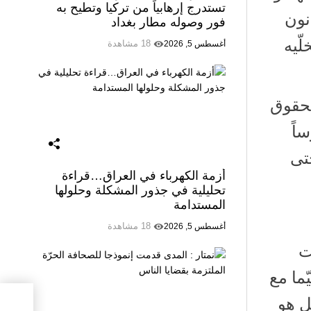
تستدرج إرهابياً من تركيا وتطيح به
نون
فور وصوله مطار بغداد
ّيه
18 مشاهدة
أغسطس 5, 2026
لحقوق
اً
تى
أزمة الكهرباء في العراق…قراءة
تحليلية في جذور المشكلة وحلولها
المستدامة
18 مشاهدة
أغسطس 5, 2026
ت
ما مع
ل هو