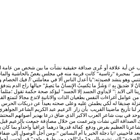
عرب عن أية علاقة أو عُرى صداقة حقيقية نشأت ما بين شخص من عامة ا
أمير” بمحبرة “رئاسية” كانت قريبة منه في مجلس يغصّ بالحاشية وال
لمتنبي وهو ينشد قصيدته:”يا أعدل الناس ألا في معاملتي //ً فيك الخص
ا صَديقَ بِهِ // وَشَرُّ ما يَكسِبُ الإِنسانُ ما يَصِمُ” حيالها راح الدم يتد
ا الى الابد :” لايداوي الجسد إلا الجسد” ليؤكد صحة حكمة تقول ؛مثل
عوامل آغراءات النفس بطغيان الذات والانانية لاتدع مجالا لتمتع القاد
منزلة صديقا له لكي يطمئن عليه وعلى صحته بعيداً عن دربكات الحرس والح
نا تأريخ ماضينا القريب بأن زار الزعيم عبد الكريم الشاعر الجواهري
د في بيت شاعر العرب الاكبر الذي ضاق ذرعا بهدير أصواتهم المحتشدة
اعرنا العظيم بفرض ودفع كفالة قدرها درهماً عراقياً واحداًو بما 
 فاحييني //يا دجلة الخير يا أم البساتين “،ومن أجل الوصول إلى ضف
 “الصحبة” التي تشبه -إلى حدّ ما-“الحب من طرف واحد” في أحسن أحواله