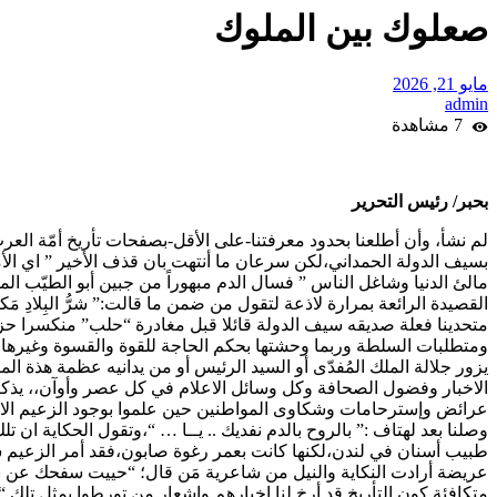
صعلوك بين الملوك
مايو 21, 2026
admin
7 مشاهدة
بحبر/ رئيس التحرير
لم نشأ، وأن أطلعنا بحدود معرفتنا-على الأقل-بصفحات تأريخ أمّة ال
بسيف الدولة الحمداني،لكن سرعان ما أنتهت بان قذف الأخير ” اي ال
مالئ الدنيا وشاغل الناس ” فسال الدم مبهوراً من جبين أبو الطيّب ا
القصيدة الرائعة بمرارة لاذعة لتقول من ضمن ما قالت:” شرُّ البِلادِ مَكانٌ ل
متحدينا فعلة صديقه سيف الدولة قائلا قبل مغادرة “حلب” منكسرا حزين
ومتطلبات السلطة وربما وحشتها بحكم الحاجة للقوة والقسوة وغيرها من 
يزور جلالة الملك المُفدّى أو السيد الرئيس أو من يدانيه عظمة هذة ال
الاخبار وفضول الصحافة وكل وسائل الاعلام في كل عصر وأوآن،، يذكر ل
عرائض وإسترحامات وشكاوى المواطنين حين علموا بوجود الزعيم الاوح
طبيب أسنان في لندن،لكنها كانت بعمر رغوة صابون،فقد أمر الزعيم ش
عريضة أرادت النكاية والنيل من شاعرية مَن قال؛ “حييت سفحك عن بعد
متكافئة كون التأريخ قد أرخ لنا اخبارهم واشعار من تورطوا بمثل تلك