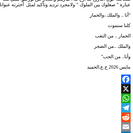
عبارة ” صعلوك بين الملوك ” ولامجرد ترديد وتأكيد لمثل أخترته عنوان
“أنا .. والملك ،والحمار
كلنا سنموت
الحمار .. من التعب
والملك ..من الضجر
وأنا.. من الحب”
مايس 2026 ح.ع.الحميد
Facebook
X
WhatsApp
Telegram
Reddit