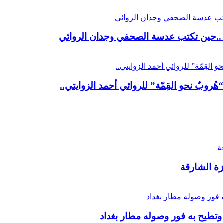
تي ..حين تكتب عدسة الصحفي وجدان الروائي
ُروبٌ نحو القِمّة” للروائي أحمد الزوايتي..
زة الشارقة
 وتطيح به فور وصوله مطار بغداد