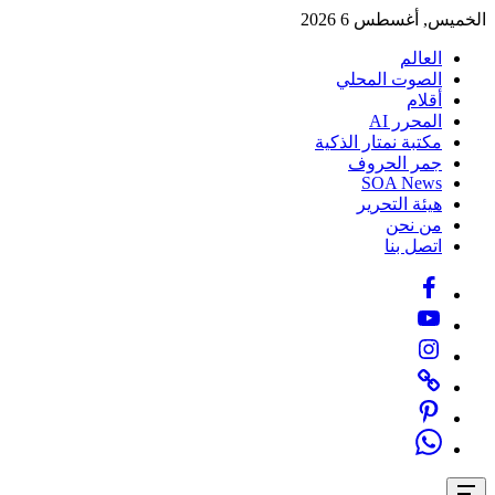
Skip
الخميس, أغسطس 6 2026
to
content
العالم
الصوت المحلي
أقلام
المحرر AI
مكتبة نمتار الذكية
جمر الحروف
SOA News
هيئة التحرير
من نحن
اتصل بنا
Facebook
Youtube
Instagram
Twitter
Pinterest
Whatsapp
Offcanvas