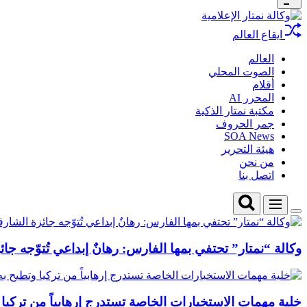
Widget
وكالة
ايقاع العالم
نمتار
الإعلامية
العالم
الصوت المحلي
أقلام
المحرر AI
مكتبة نمتار الذكية
جمر الحروف
SOA News
هيئة التحرير
من نحن
اتصل بنا
Search
Menu
Switch
color
mode
وكالة “نمتار” تحتفي بمها الفارس: رهانٌ إبداعي تُتوّجه جائ
خلية مهمات الاستخبارات الخاصة تستدرج إرهابياً من تركيا