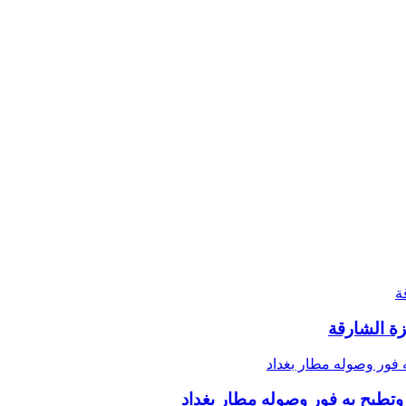
زة الشارقة
 وتطيح به فور وصوله مطار بغداد