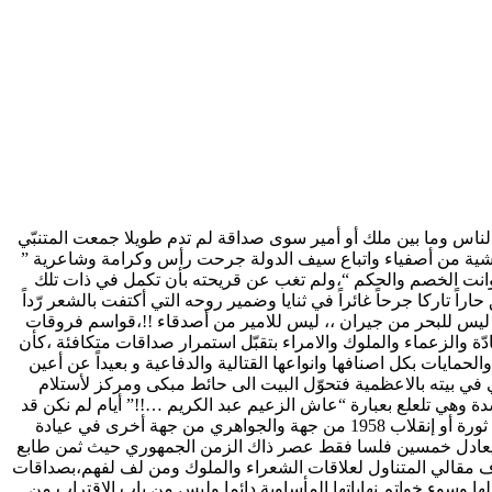
لناس وما بين ملك أو أمير سوى صداقة لم تدم طويلا جمعت المتنبّي
ماشية من أصفياء واتباع سيف الدولة جرحت رأس وكرامة وشاعرية ”
ام وانت الخصم والحكم “،ولم تغب عن قريحته بأن تكمل في ذات تلك
فق حاراً تاركا جرحاً غائراً في ثنايا وضمير روحه التي أكتفت بالشعر رّداً
ما ليس للبحر من جيران ،، ليس للامير من أصدقاء !!،قواسم فروقات
ّة والزعماء والملوك والامراء بتقبّل استمرار صداقات متكافئة ،كأن
مايات بكل اصنافها وانواعها القتالية والدفاعية و بعيداً عن أعين
 في بيته بالاعظمية فتحوّل البيت الى حائط مبكى ومركز لأستلام
 وهي تلعلع بعبارة “عاش الزعيم عبد الكريم …!!” أيام لم نكن قد
وصلنا بعد لهتاف :” بالروح بالدم نفديك .. يــا … “،وتقول الحكاية ان تلك الصداقة التي نشأت وتبرعمت من خلال مصادفة جمعت بالزعيم قبل ثورة أو إنقلاب 1958 من جهة والجواهري من جهة أخرى في عيادة
كان يعادل خمسين فلسا فقط عصر ذاك الزمن الجمهوري حيث ثمن طابع
اف مقالي المتناول لعلاقات الشعراء والملوك ومن لف لفهم،بصداقات
ا وسوء خواتم نهاياتها المأساوية دائما وليس من باب الاقتراب من