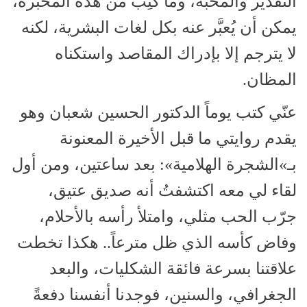
التقدير والمحبة، وما كُتِب من هذه المحبرة،
يمكن أن يُعبَّر عنه بكل لغات البشرية، لكنه
لا يترجم إلا بإدراك المقاصد واستكناه
المظان.
عنّي كتب يوماً الدكتور الحسين شعبان وهو
يقدم روايتي ما قبل الأخيرة المعنونة
بـ»الشجرة الهلامية»: بعد ساعتين، ومن أول
لقاء لي معه اكتشفتُ أنه صديق عتيق،
جرّب الحب مثلي، وامتلأ رأسه بالأحلام،
وفاض كأسه الذي ظل مترعاً.. هكذا تخطت
علاقتنا بسرعة فائقة الشكليات، والبعد
الجغرافي، والسنين، فوجدنا أنفسنا دفعةً