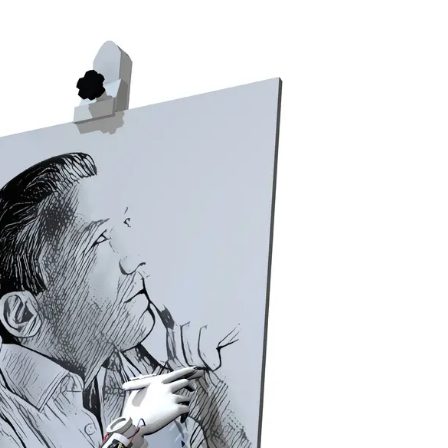
إ
ع
ل
ا
م
ي
ة