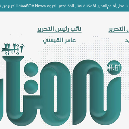
المحلي
أقلام
المحرر AI
مكتبة نمتار الذكية
جمر الحروف
SOA News
هيئة التحرير
من ن