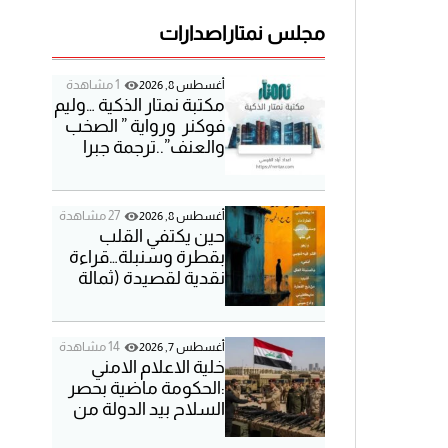
o
d
مجلس نمتار
اصدارات
e
1 مشاهدة
أغسطس 8, 2026
مكتبة نمتار الذكية …وليم
فوكنر ورواية ” الصخب
والعنف”..ترجمة جبرا
ابراهيم جبرا
27 مشاهدة
أغسطس 8, 2026
حين يكتفي القلب
بقطرة وسنبلة…قراءة
نقدية لقصيدة (ثمالة
زهد) للشاعر حسن
عبدالحميد
14 مشاهدة
أغسطس 7, 2026
خلية الاعلام الامني
:الحكومة ماضية بحصر
السلاح بيد الدولة من
دون رجعة