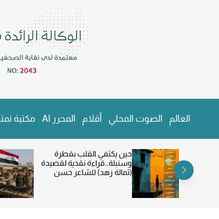
v
a
s
W
i
d
g
e
t
و
ك
ا
العالم
الصوت المحلي
أقلام
المحرر AI
مكتبة نمتا
ل
ة
ن
…وليم فوكنر
حين يكتفي القلب بقطرة
م
وسنبلة…قراءة نقدية لقصيدة
ت
 ابراهيم
(ثمالة زهد) للشاعر حسن
ا
عبدالحميد
ر
ا
ل