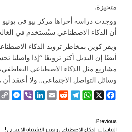
متحيزة.
ووجدت دراسة أجراها مركز بيو في يونيو ، 
أن الذكاء الاصطناعي سيُستخدم في الغالب ل
ويقر كوين بمخاطر تزويد الذكاء الاصطناعي 
أيضًا إن البديل أكثر ترويعًا “إذا واصلنا
وسائل التواصل الاجتماعي.. ولا أعتقد أن
M
Vi
Li
E
R
T
W
X
F
e
b
n
m
e
el
h
a
ss
er
k
ail
d
e
at
c
ت
e
e
di
gr
s
e
Previous:
التباسات الذكاء الاصطناعي وتمييز الاشتباه الانساني !
ص