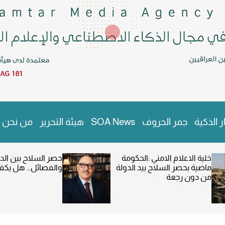
ر الذكية
جمر الحروف
SOA News
هيئة التحرير
من نحن
خلية الاعلام الامني :الحكومة
حصر السلاح بين الد
ماضية بحصر السلاح بيد الدولة
والفصائل… هل يكفي 
من دون رجعة