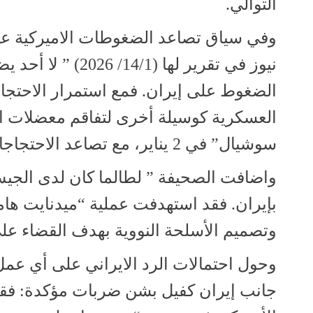
التوالي.
وفي سياق تصاعد الضغوطات الاميركية ع
نيوز في تقرير لها
الضغوط على إيران. فمع استمرار الاحتج
العسكرية كوسيلة أخرى لتفاقم معضلات ال
سوشيال” في 2 يناير، مع تصاعد الاحتجاجات الشعبية الإيرانية: “جاهزون ومستعدون”.
واضافت الصحيفة ” لطالما كان لدى الجيش 
بإيران. فقد استهدفت عملية “ميدنايت ه
وتصميم الأسلحة النووية بهدف القضاء على
وحول احتمالات الرد الايراني على أي ع
جانب إيران كفيل بشن ضربات مؤكدة: فقد 