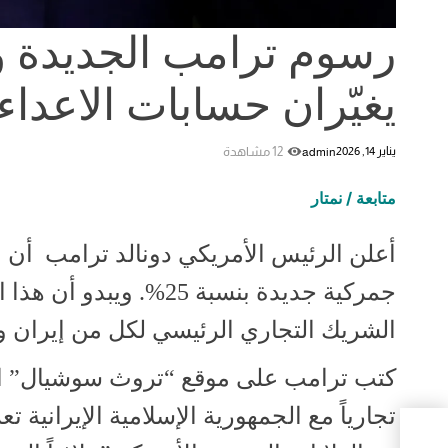
رسوم ترامب الجديدة 
يغيّران حسابات الاعداء 
12 مشاهدة
يناير 14, 2026
admin
متابعة / نمتار
أعلن الرئيس الأمريكي دونالد ترامب أن ال
جمركية جديدة بنسبة 25%
الشريك التجاري الرئيسي لكل من إيران وا
كتب ترامب على موقع “تروث سوشيال” الاثن
اء