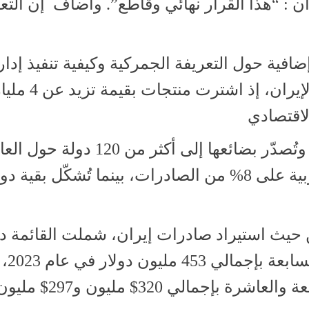
ى ان : “هذا القرار نهائي وقاطع”. واضاف إن الت
فية حول التعريفة الجمركية وكيفية تنفيذ إدار
ترامب لها وتُعد الصين أكبر شريك تجاري لإيران،
وبحسب الشرق الاوسط فان ايران تصدّر وتُصدّر بضائعها إلى أكثر من 120 د
91% منها إلى آسيا. وتستحوذ الدول الأوروبية على 8% من الصادرات، بينما تُشكّل بقية 
حيث استيراد صادرات إيران، شملت القائمة دو
عربية، حيث جاءت 
سلطنة عُمان ثم الكويت في المرتبة التاسعة والعاشر