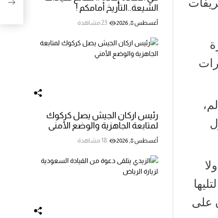
عريفات
الشيعة..التأريخ أمامكم !
23 مشاهدة
أغسطس 8, 2026
ة
 إذ اشترت منتجات بقيمة تزيد عن 4 مليارات
ولة حول العالم،
رئيس اركان الجيش يصل كركوك
دول
لمتابعة الجاهزية والوضع الأمني
18 مشاهدة
أغسطس 8, 2026
لا
الإمارات في المرتبة السابعة بإجمالي 453 مليون دولار في عام 2023، لتليها
ة بإجمالي 320$ مليون و297$ مليون على