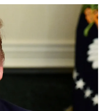
إ
ع
ل
ا
م
ي
ة