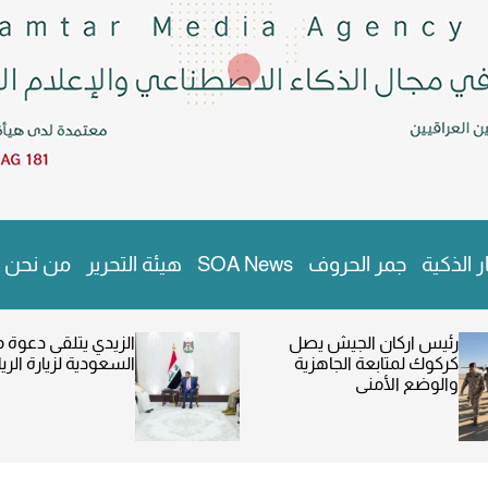
ر الذكية
جمر الحروف
SOA News
هيئة التحرير
من نحن
رئيس اركان الجيش يصل
الزيدي يتلقى دعوة م
كركوك لمتابعة الجاهزية
السعودية لزيارة الر
والوضع الأمني