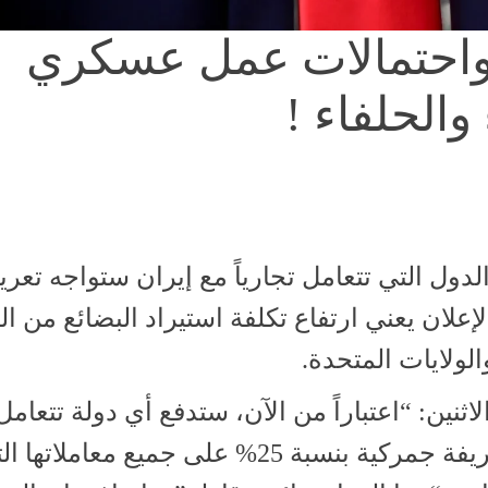
واحتمالات عمل عسكري
والحلفاء !
دول التي تتعامل تجارياً مع إيران ستواجه تعري
. ويبدو أن هذا الإعلان يعني ارتفاع تكلفة استيراد البضائع من
لولايات المتحدة.
ين: “اعتباراً من الآن، ستدفع أي دولة تتعامل
تجارياً مع الجمهورية الإسلامية الإيرانية تعريفة جمركية بنسبة 25% على جميع 