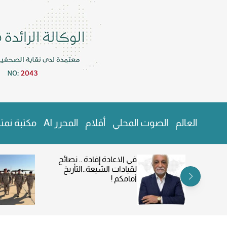
v
a
s
W
i
d
g
e
t
و
ك
ا
العالم
الصوت المحلي
أقلام
المحرر AI
مكتبة نمتا
ل
ة
ن
ب
في الاعادة إفادة .. نصائح
م
لقيادات الشيعة..التأريخ
ت
أمامكم !
ا
ر
ا
ل