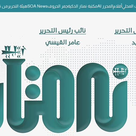
المحلي
أقلام
المحرر AI
مكتبة نمتار الذكية
جمر الحروف
SOA News
هيئة التحرير
من ن