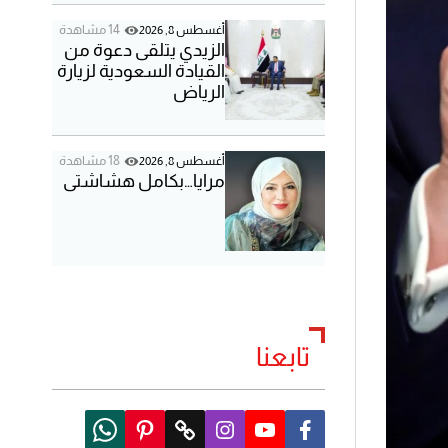
14 مشاهدة
أغسطس 8, 2026
الزيدي يتلقى دعوة من
القيادة السعودية لزيارة
الرياض
18 مشاهدة
أغسطس 8, 2026
مرايا…بكامل هشاشتي
تابعنا
W
P
T
I
Y
F