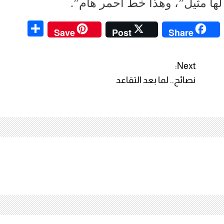
ا مثيل”، وهذا خط أحمر هام”.
S
C
Save
Post
Share
h
o
ar
p
Next:
e
y
نصائح.. لما بعد التقاعد
Li
n
k