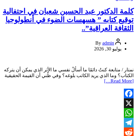
المـــــدى
للقراءة
كلمة الدكتور عبد الحسين شعبان في احتفالية
في
توقيع كتابه ” هسهسات الضوء في أنطولوجيا
اربيل
يقيم
الثقافة العراقية”..
ندوة
مناقشة
admin
By
رواية
يوليو 30, 2026
“هُروبٌ
نحو
القِمّة”
للروائي
نمتار / متابعة كنتُ دائمًا ما أسألُ نفسي ما الأثر الذي يمكن أن يتركه
أحمد
الكتاب؟ وما الذي يريد الكاتب بلوغه؟ وفي ظّني أن القيمة الحقيقية
الزوايتي..
[Read More…]
Facebook
X
WhatsApp
Telegram