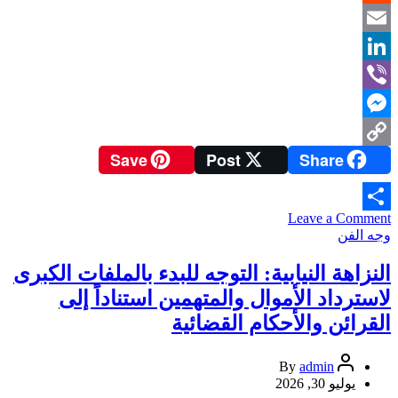
Reddit
Email
LinkedIn
Viber
Messenger
Save
Post
Share
Copy
Link
on
Leave a Comment
Share
كلمة
وجه الفن
الدكتور
عبد
النزاهة النيابية: التوجه للبدء بالملفات الكبرى
الحسين
لاسترداد الأموال والمتهمين استناداً إلى
شعبان
في
القرائن والأحكام القضائية
احتفالية
توقيع
admin
By
كتابه
يوليو 30, 2026
”