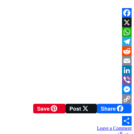
هسهسات
الضوء
في
أنطولوجيا
Facebook
الثقافة
العراقية”..
X
WhatsApp
Telegram
Reddit
Email
LinkedIn
Viber
Messenger
Save
Post
Share
Copy
Link
on
Leave a Comment
Share
النزاهة
وجه الفن