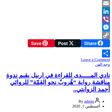
Reddit
Email
LinkedIn
Viber
Messenger
Save
Post
Share
Copy
Link
on
Leave a Comment
Share
قراءة
وجه الفن
في
رواية
نادي المـــــدى للقراءة في اربيل يقيم ندوة
“هُروبٌ
مناقشة رواية “هُروبٌ نحو القِمّة” للروائي
نحو
القمة”
أحمد الزوايتي..
للروائي
أحمد
admin
By
الزاويتي
أغسطس 1, 2026
..حين
تكتب