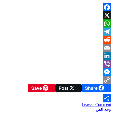
Facebook
X
WhatsApp
Telegram
Reddit
Email
LinkedIn
Viber
Messenger
Save
Post
Share
Copy
Link
on
Leave a Comment
Share
أمسية
وجه الفن