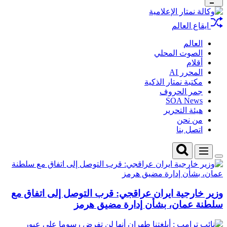
Widget
وكالة
ايقاع العالم
نمتار
الإعلامية
العالم
الصوت المحلي
أقلام
المحرر AI
مكتبة نمتار الذكية
جمر الحروف
SOA News
هيئة التحرير
من نحن
اتصل بنا
Search
Menu
Switch
color
mode
وزير خارجية ايران عراقجي: قرب التوصل إلى اتفاق مع
سلطنة عمان، بشأن إدارة مضيق هرمز