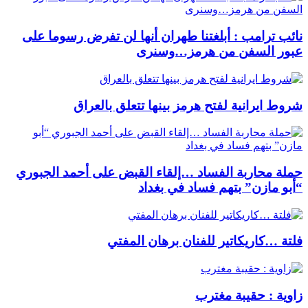
نائب ترامب : أبلغتنا طهران أنها لن تفرض رسوما على
عبور السفن من هرمز…وسنرى
شروط ايرانية لفتح هرمز بينها تتعلق بالعراق
حملة محاربة الفساد …إلقاء القبض على أحمد الجبوري
“أبو مازن” بتهم فساد في بغداد
فلتة …كاريكاتير للفنان برهان المفتي
زاوية : حقيبة مغترب