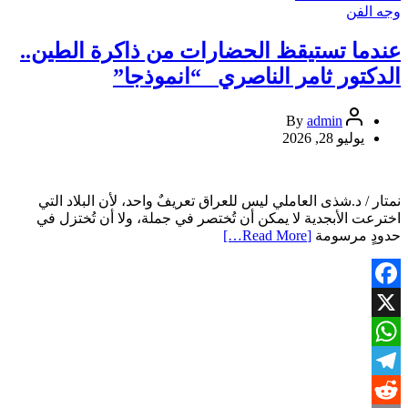
Share
“هروب
وجه الفن
نحو
القمة”
عندما تستيقظ الحضارات من ذاكرة الطين..
في
الدكتور ثامر الناصري “انموذجا”
نادي
المدى
للقراءة
admin
By
يوليو 28, 2026
نمتار / د.شذى العاملي ليس للعراق تعريفٌ واحد، لأن البلاد التي
اخترعت الأبجدية لا يمكن أن تُختصر في جملة، ولا أن تُختزل في
حدودٍ مرسومة
[Read More…]
Facebook
X
WhatsApp
Telegram