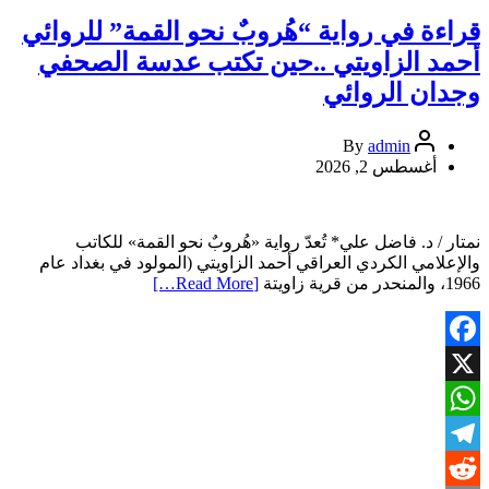
حوارية
عن
قراءة في رواية “هُروبٌ نحو القمة” للروائي
رواية
أحمد الزاويتي ..حين تكتب عدسة الصحفي
«هروب
نحو
وجدان الروائي
القمة»
للكاتب
admin
By
أحمد
أغسطس 2, 2026
الزاويتي
نمتار / د. فاضل علي* تُعدّ رواية «هُروبٌ نحو القمة» للكاتب
والإعلامي الكردي العراقي أحمد الزاويتي (المولود في بغداد عام
1966، والمنحدر من قرية زاويتة
[Read More…]
Facebook
X
WhatsApp
Telegram