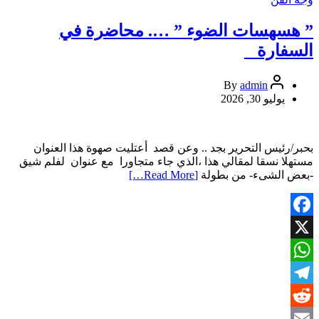
النيابية:
التوجه
” هسهسات الضوء ” …. محاضرة في
للبدء
السفارة
بالملفات
الكبرى
لاسترداد
admin
By
الأموال
يوليو 30, 2026
والمتهمين
استناداً
إلى
بحبر/رئيس التحرير بجد .. وعن قصد أعتليت صهوة هذا العنوان
القرائن
مستهلا نسقا لمقالي هذا ،الذي جاء متجاورا مع عنوان لفلم شيق
والأحكام
-بعض الشىء- من بطولة
[Read More…]
القضائية
Facebook
X
WhatsApp
Telegram
Reddit