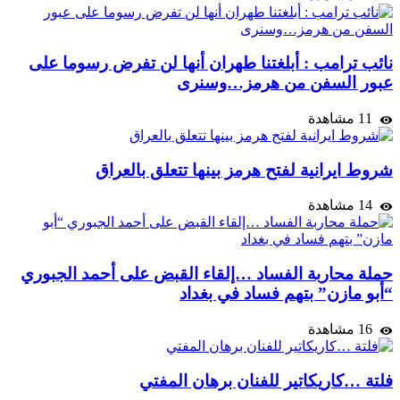
نائب ترامب : أبلغتنا طهران أنها لن تفرض رسوما على
عبور السفن من هرمز…وسنرى
11 مشاهدة
شروط ايرانية لفتح هرمز بينها تتعلق بالعراق
14 مشاهدة
حملة محاربة الفساد …إلقاء القبض على أحمد الجبوري
“أبو مازن” بتهم فساد في بغداد
16 مشاهدة
فلتة …كاريكاتير للفنان برهان المفتي