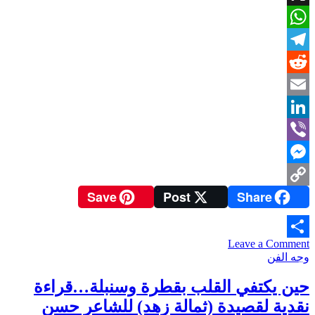
X
WhatsApp
Telegram
Reddit
Email
LinkedIn
Viber
Messenger
Save
Post
Share
Copy
Link
on
Leave a Comment
Share
فلتة
وجه الفن
…
كاريكاتير
حين يكتفي القلب بقطرة وسنبلة…قراءة
للفنان
نقدية لقصيدة (ثمالة زهد) للشاعر حسن
برهان