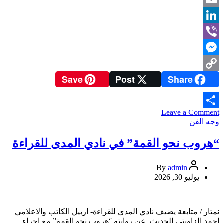
Email
LinkedIn
Viber
Messenger
Save
Post
Share
Copy
Link
on
Leave a Comment
Share
”
وجه الفن
هسهسات
الضوء
“هروب نحو القمة” في نادي المدى للقراءة
”
….
محاضرة
admin
By
في
يوليو 30, 2026
السفارة
نمتار / متابعة يضيف نادي المدى للقراءة- اربيل الكاتب والاعلامي
احمد الزاويتي للحديث عن روايته “هروب نحو القمة” مع اجراء