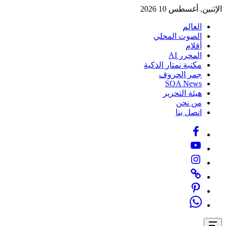
Skip
الإثنين, أغسطس 10 2026
to
content
العالم
الصوت المحلي
أقلام
المحرر AI
مكتبة نمتار الذكية
جمر الحروف
SOA News
هيئة التحرير
من نحن
اتصل بنا
Facebook
Youtube
Instagram
Twitter
Pinterest
Whatsapp
Offcanvas