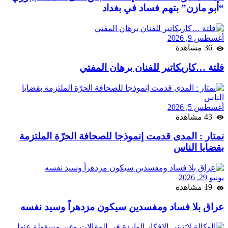
“أبو مازن” بتهم فساد في بغداد
أغسطس 9, 2026
36 مشاهدة
فلتة …كاريكاتير للفنان برهان المفتي
أغسطس 5, 2026
43 مشاهدة
نمتار : المدى قدمت إنموذجا للصحافة الحرّة الملتزمة
بقضايا الناس
يونيو 29, 2026
19 مشاهدة
عراق بلا فساد ومفسدين سيكون مزدهراً وسيد نفسه