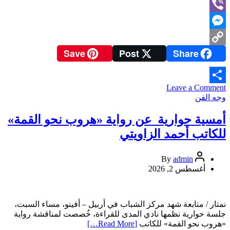
LinkedIn
Viber
Messenger
Save
Post
Share
Copy
Link
on
Leave a Comment
Share
حين
وجه الفن
يكتفي
القلب
أمسية حوارية عن رواية «هروب نحو القمة»
بقطرة
للكاتب أحمد الزاويتي
وسنبلة…
قراءة
نقدية
admin
By
لقصيدة
أغسطس 2, 2026
(ثمالة
زهد)
للشاعر
نمتار / متابعة شهد مركز الشباب في أربيل – أفينو، مساء السبت،
حسن
جلسة حوارية نظمها نادي المدى للقراءة، خُصصت لمناقشة رواية
عبدالحميد
«هروب نحو القمة» للكاتب
[Read More…]